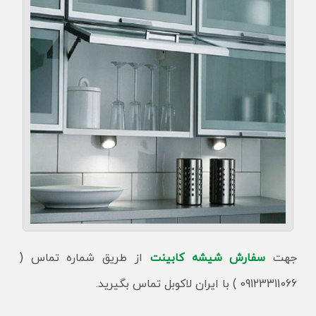
جهت
سفارش شیشه کابینت
از طریق شماره تماس (
09123311066 ) با ایران لاکوبل تماس بگیرید.